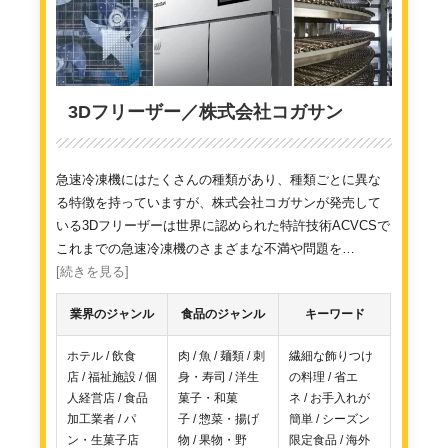
3Dフリーザー／株式会社コガサン
急速冷凍機にはたくさんの種類があり、種類ごとに異な
る特徴を持っていますが、株式会社コガサンが発売して
いる3Dフリーザーは世界に認められた特許技術ACVCSで
これまでの急速冷凍機のさまざまな不満や問題を…
[続きを見る]
業界のジャンル
食品のジャンル
キーワード
ホテル / 飲食
肉 / 魚 / 麺類 / 刺
繊細な飾りつけ
店 / 福祉施設 / 個
身・寿司 / 洋生
の料理 / 省エ
人経営店 / 食品
菓子・和菓
ネ / お手入れが
加工業者 / パ
子 / 惣菜・揚げ
簡単 / シーズン
ン・生菓子店
物 / 果物・野
限定食品 / 海外