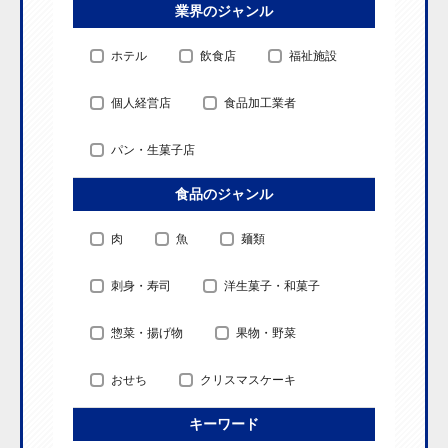
業界のジャンル
ホテル
飲食店
福祉施設
個人経営店
食品加工業者
パン・生菓子店
食品のジャンル
肉
魚
麺類
刺身・寿司
洋生菓子・和菓子
惣菜・揚げ物
果物・野菜
おせち
クリスマスケーキ
キーワード