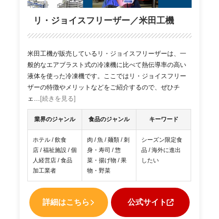
リ・ジョイスフリーザー／米田工機
米田工機が販売しているリ・ジョイスフリーザーは、一
般的なエアブラスト式の冷凍機に比べて熱伝導率の高い
液体を使った冷凍機です。ここではリ・ジョイスフリー
ザーの特徴やメリットなどをご紹介するので、ぜひチ
ェ…
[続きを見る]
業界のジャンル
食品のジャンル
キーワード
ホテル / 飲食
肉 / 魚 / 麺類 / 刺
シーズン限定食
店 / 福祉施設 / 個
身・寿司 / 惣
品 / 海外に進出
人経営店 / 食品
菜・揚げ物 / 果
したい
加工業者
物・野菜
詳細はこちら
公式サイト