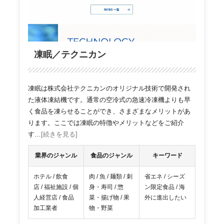
凍眠／テクニカン
凍眠は株式会社テクニカンのオリジナル技術で開発され
た液体凍結機です。通常の空冷式の急速冷凍機よりも早
く食品を凍らせることができ、さまざまなメリットがあ
ります。ここでは凍眠の特徴やメリットなどをご紹介
す…
[続きを見る]
業界のジャンル
食品のジャンル
キーワード
ホテル / 飲食
肉 / 魚 / 麺類 / 刺
省エネ / シーズ
店 / 福祉施設 / 個
身・寿司 / 惣
ン限定食品 / 海
人経営店 / 食品
菜・揚げ物 / 果
外に進出したい
加工業者
物・野菜