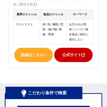
だ…
[続きを見る]
業界のジャンル
食品のジャンル
キーワード
テストテスト
肉 / 魚 / 麺類 / 惣
お手入れが簡
菜・揚げ物 / 果
単 / シーズン限
物・野菜
定食品 / 海外に
進出したい
詳細はこちら
公式サイト
こだわり条件で検索