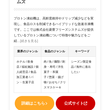
ムズ
プロトン凍結機は、高鮮度維持やドリップ減少などを実
現し、食品ロスを削減できるハイブリッドな急速冷凍機
です。ここでは株式会社菱豊フリーズシステムズが提供
しているプロトン凍結機について特徴や魅力などをご
紹…
[続きを見る]
業界のジャンル
食品のジャンル
キーワード
ホテル / 飲食
肉 / 魚 / 麺類 / 刺
シーズン限定食
店 / 福祉施設 / 個
身・寿司 / 洋生
品 / 海外に進出
人経営店 / 食品
菓子・和菓
したい
加工業者 / パ
子 / 惣菜・揚げ
ン・生菓子店
物 / おせち / クリ
スマスケーキ
詳細はこちら
公式サイト