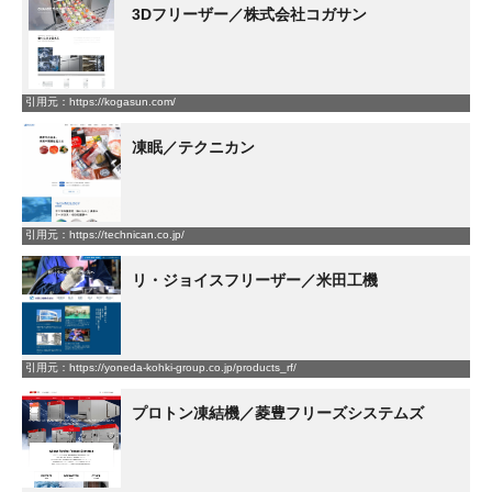
3Dフリーザー／株式会社コガサン
引用元：https://kogasun.com/
凍眠／テクニカン
引用元：https://technican.co.jp/
リ・ジョイスフリーザー／米田工機
引用元：https://yoneda-kohki-group.co.jp/products_rf/
プロトン凍結機／菱豊フリーズシステムズ