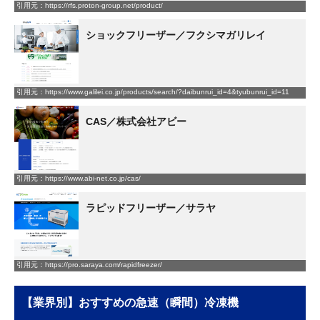
引用元：https://rfs.proton-group.net/product/
ショックフリーザー／フクシマガリレイ
引用元：https://www.galilei.co.jp/products/search/?daibunrui_id=4&tyubunrui_id=11
CAS／株式会社アビー
引用元：https://www.abi-net.co.jp/cas/
ラピッドフリーザー／サラヤ
引用元：https://pro.saraya.com/rapidfreezer/
【業界別】おすすめの急速（瞬間）冷凍機