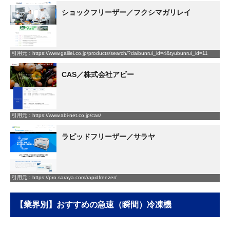
ショックフリーザー／フクシマガリレイ
引用元：https://www.galilei.co.jp/products/search/?daibunrui_id=4&tyubunrui_id=11
CAS／株式会社アビー
引用元：https://www.abi-net.co.jp/cas/
ラピッドフリーザー／サラヤ
引用元：https://pro.saraya.com/rapidfreezer/
【業界別】おすすめの急速（瞬間）冷凍機