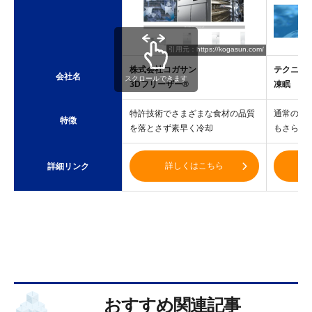
引用元：https://kogasun.com/
引
株式会社コガサン
テクニカ
会社名
スクロールできます
3Dフリーザー®︎
凍眠
特許技術でさまざまな食材の品質
通常の空
特徴
を落とさず素早く冷却
もさらに
詳しくはこちら
詳細リンク
おすすめ関連記事