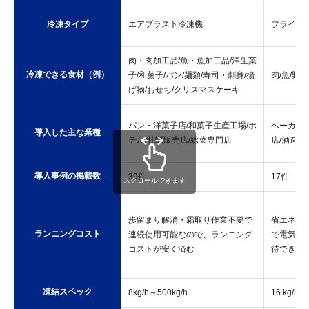
冷凍タイプ
エアブラスト冷凍機
ブライン
肉・肉加工品/魚・魚加工品/洋生菓
冷凍できる食材（例）
子/和菓子/パン/麺類/寿司・刺身/揚
肉/魚/野
げ物/おせち/クリスマスケーキ
パン・洋菓子店/和菓子生産工場/ホ
ベーカリー
導入した主な業種
テル/牡蠣販売店/総菜専門店
店/酒造な
導入事例の掲載数
39件
17件
スクロールできます
歩留まり解消・霜取り作業不要で
省エネ性
ランニングコスト
連続使用可能なので、ランニング
で電気代
コストが安く済む
待できる
凍結スペック
8kg/h～500kg/h
16 kg/h～