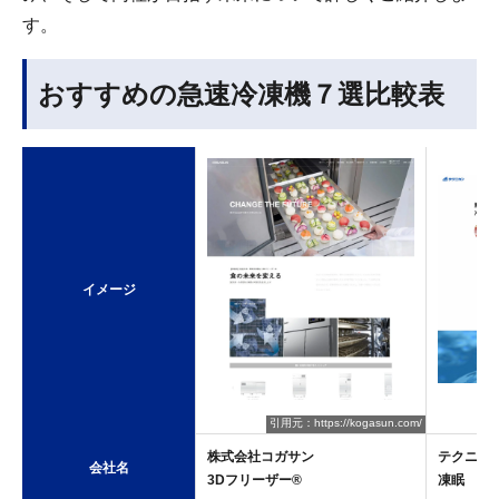
す。
おすすめの急速冷凍機７選比較表
イメージ
引用元：https://kogasun.com/
引
株式会社コガサン
テクニカ
会社名
3Dフリーザー®︎
凍眠