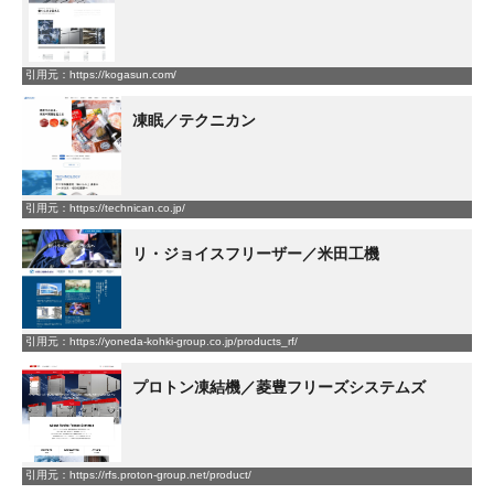
引用元：https://kogasun.com/
凍眠／テクニカン
引用元：https://technican.co.jp/
リ・ジョイスフリーザー／米田工機
引用元：https://yoneda-kohki-group.co.jp/products_rf/
プロトン凍結機／菱豊フリーズシステムズ
引用元：https://rfs.proton-group.net/product/