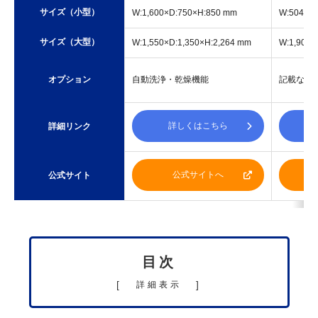
サイズ（小型）
W:1,600×D:750×H:850 mm
W:504×D
サイズ（大型）
W:1,550×D:1,350×H:2,264 mm
W:1,900×
オプション
自動洗浄・乾燥機能
記載なし
詳しくはこちら
詳細リンク
公式サイトへ
公式サイト
目次
[
]
詳細表示