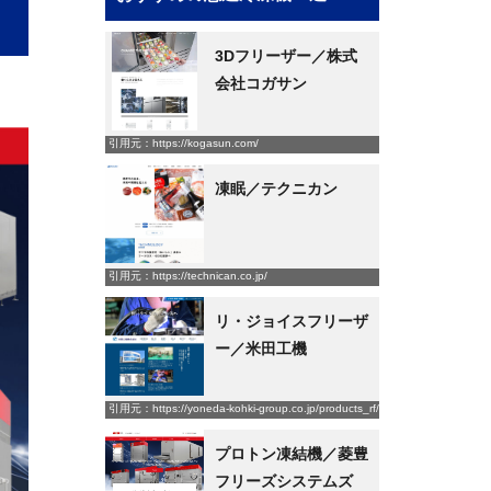
3Dフリーザー／株式
会社コガサン
引用元：https://kogasun.com/
凍眠／テクニカン
引用元：https://technican.co.jp/
リ・ジョイスフリーザ
ー／米田工機
引用元：https://yoneda-kohki-group.co.jp/products_rf/
プロトン凍結機／菱豊
フリーズシステムズ