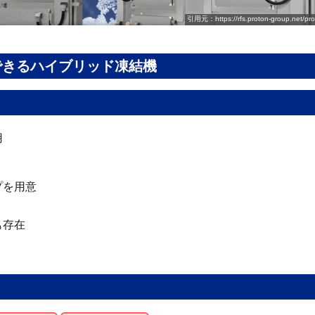
引用元：https://rfs.proton-group.net/pro
できるハイブリッド凍結機
用
プを用意
も存在