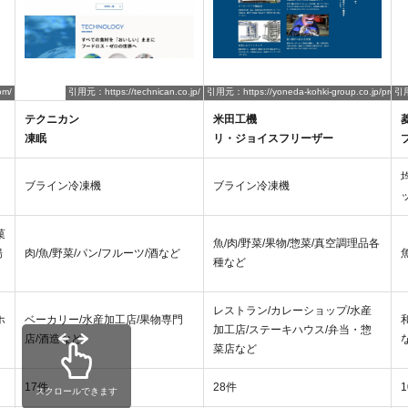
引用元：https://yoneda-kohki-group.co.jp/produc
引用元
om/
引用元：https://technican.co.jp/
テクニカン
米田工機
凍眠
リ・ジョイスフリーザー
ブライン冷凍機
ブライン冷凍機
菓
魚/肉/野菜/果物/惣菜/真空調理品各
揚
肉/魚/野菜/パン/フルーツ/酒など
種など
レストラン/カレーショップ/水産
ホ
ベーカリー/水産加工店/果物専門
加工店/ステーキハウス/弁当・惣
店/酒造など
菜店など
17件
28件
スクロールできます