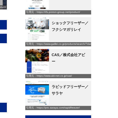
duct/
引用元：https://rfs.proton-group.net/product/
ショックフリーザー／
フクシマガリレイ
引用元：https://www.galilei.co.jp/products/search/?daibunrui_id=4&tyubunru
CAS／株式会社アビ
ー
引用元：https://www.abi-net.co.jp/cas/
ラピッドフリーザー／
サラヤ
引用元：https://pro.saraya.com/rapidfreezer/