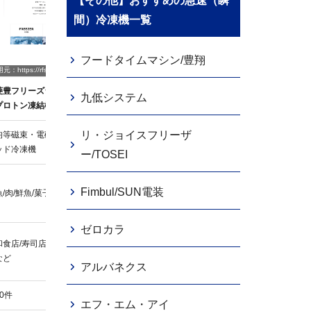
【その他】おすすめの急速（瞬
間）冷凍機一覧
フードタイムマシン/豊翔
引用元：h
引用元：https://www.galilei.co.jp/products/search/?daib
ts_rf/
：https://rfs.proton-group.net/product/
菱豊フリーズシステムズ
フクシマガリレイ
株式会
九低システム
プロトン凍結機
ショックフリーザー
CAS
リ・ジョイスフリーザ
均等磁束・電磁波・冷風ハイブリ
フィンチューブ冷気強制循環式
CASエ
ッド冷凍機
ー/TOSEI
魚/肉/
Fimbul/SUN電装
魚/肉/鮮魚/菓子など
記載なし
飲料/菓
ゼロカラ
和食店/寿司店/精肉店/水産加工店
スーパー
商店/酒造/食品会社/農場/病院など
など
ど
アルバネクス
10件
19件
記載な
エフ・エム・アイ