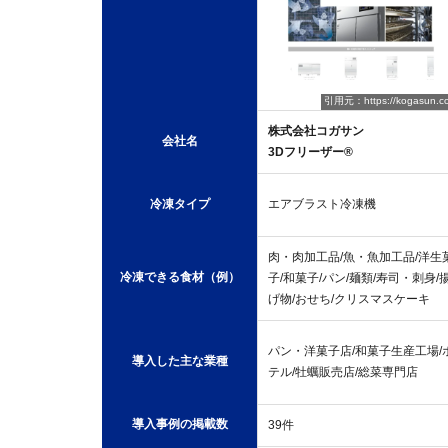
引用元：https://kogasun.c
株式会社コガサン
会社名
3Dフリーザー®︎
冷凍タイプ
エアブラスト冷凍機
肉・肉加工品/魚・魚加工品/洋生
冷凍できる食材（例）
子/和菓子/パン/麺類/寿司・刺身/
げ物/おせち/クリスマスケーキ
パン・洋菓子店/和菓子生産工場/
導入した主な業種
テル/牡蠣販売店/総菜専門店
導入事例の掲載数
39件