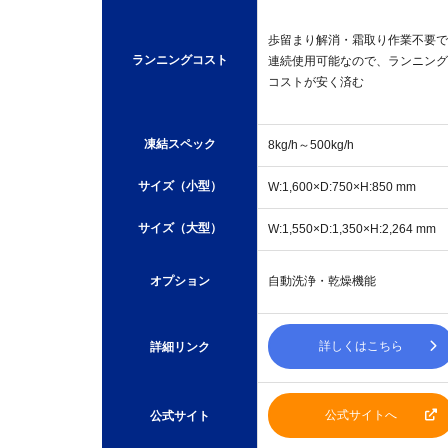
歩留まり解消・霜取り作業不要で
ランニングコスト
連続使用可能なので、ランニング
コストが安く済む
凍結スペック
8kg/h～500kg/h
サイズ（小型）
W:1,600×D:750×H:850 mm
サイズ（大型）
W:1,550×D:1,350×H:2,264 mm
オプション
自動洗浄・乾燥機能
詳しくはこちら
詳細リンク
公式サイトへ
公式サイト