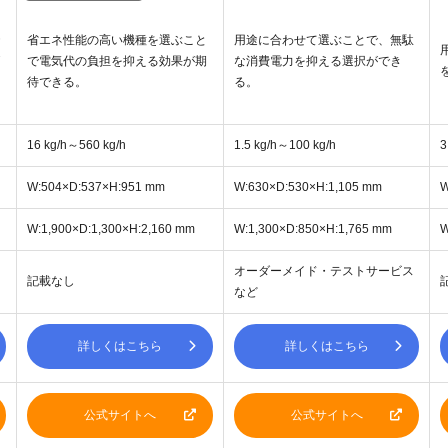
省エネ性能の高い機種を選ぶこと
用途に合わせて選ぶことで、無駄
で電気代の負担を抑える効果が期
な消費電力を抑える選択ができ
待できる。
る。
16 kg/h～560 kg/h
1.5 kg/h～100 kg/h
3
W:504×D:537×H:951 mm
W:630×D:530×H:1,105 mm
W
W:1,900×D:1,300×H:2,160 mm
W:1,300×D:850×H:1,765 mm
W
オーダーメイド・テストサービス
記載なし
など
詳しくはこちら
詳しくはこちら
公式サイトへ
公式サイトへ