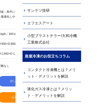
機種に
省エネ化の工夫があるモデルもあ
サンテツ技研
用途・条件に合わせて運用コスト
式が異
るため、長期的な電気代・保守コ
を最適化しやすい。
費用が
ストで有利になることもある。
なる。
エフエスアート
 kg/h～300 kg/h以上
記載なし
15 kg/
小型ブラストチラー/大和冷機
工業株式会社
:900×D:880×H:1850 mm
W:840×D:880×H:2,062 mm
W:1,15
:1,660×D:1,205×H:1,830 mm
W:1,560×D:1,201×H:2,262 mm
W:2,30
急速冷凍のお役立ちコラム
記載なし
記載なし
記載な
コンタクト冷凍機とは？メリ
ット・デメリットを解説
詳しくはこちら
詳しくはこちら
液化ガス冷凍とは？メリッ
ト・デメリットを解説
公式サイトへ
公式サイトへ