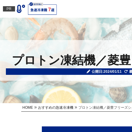
PR
プロトン凍結機／菱豊
公開日:2024/01/11
最
»
»
HOME
おすすめの急速冷凍機
プロトン凍結機／菱豊フリーズシ