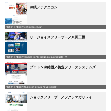
凍眠／テクニカン
引用元：https://technican.co.jp/
リ・ジョイスフリーザー／米田工機
引用元：https://yoneda-kohki-group.co.jp/products_rf/
プロトン凍結機／菱豊フリーズシステムズ
引用元：https://rfs.proton-group.net/product/
ショックフリーザー／フクシマガリレイ